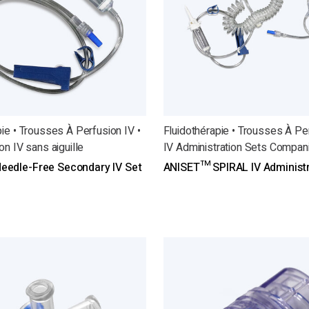
pie • Trousses À Perfusion IV •
Fluidothérapie • Trousses À Per
on IV sans aiguille
IV Administration Sets Compan
edle-Free Secondary IV Set
ANISET™ SPIRAL IV Administr