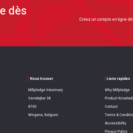
ne dès
Créez un compte en ligne dès
Nous trouver
Liens rapides
Millpledge Veterinary
Why Millpledge
Verrekijker 38
Product Knowled
8750
Contact
Wingene, Belgium
Terms & Conditi
Accessibility
Privacy Policy