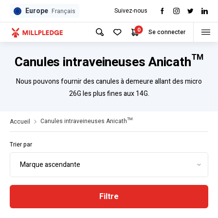
Europe
Suivez-nous
Français
0
Se connecter
Canules intraveineuses Anicath™
Nous pouvons fournir des canules à demeure allant des micro
26G les plus fines aux 14G.
Canules intraveineuses Anicath™
Accueil
Trier par
Filtre